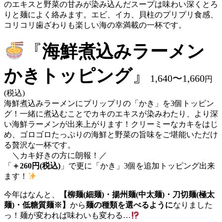
のエキスと野菜の甘みが染み込んだスープは味わい深くとろ
りと麺によく絡みます。エビ、イカ、貝柱のプリプリ食感、
コリコリ歯ざわりも楽しい海の幸満載の一杯です。
『
海鮮煮込みラーメン
かきトッピング
』
1,640〜1,660
円
(税込)
海鮮煮込みラーメンにプリップリの「かき」を3個トッピン
グ！一緒に煮込むことでカキのエキスが染みわたり、より深
い海鮮ラーメンが出来上がります！クリーミーなカキをはじ
め、ゴロゴロたっぷりの海鮮と野菜の旨味をご堪能いただけ
る贅沢な一杯です。
＼カキ好きの方に朗報！／
「
＋260円(税込)
」で更に「かき」3個を追加トッピング出来
ます！
今年はなんと、
【柳麺(細麺)・揚州麺(中太麺)・刀切麺(極太
麺)・低糖質麺※】
から
麺の種類を選べるように
なりました
っ！麺が変われば味わいも変わる…