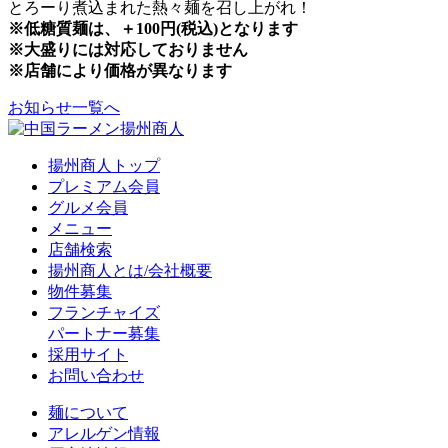
とろーり煮込まれた熱々麺を召し上がれ！
※低糖質麺は、＋100円(税込)となります
※大盛りには対応しておりません
※店舗により価格が異なります
お知らせ一覧へ
揚州商人トップ
プレミアム会員
グルメ会員
メニュー
店舗検索
揚州商人とは/会社概要
物件募集
フランチャイズ
パートナー募集
採用サイト
お問い合わせ
麺について
アレルゲン情報