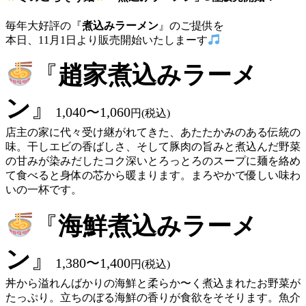
毎年大好評の『
煮込みラーメン
』のご提供を
本日、11月1日より販売開始いたしまーす
『
趙家煮込みラーメ
ン
』
1,040〜1,060
円(税込)
店主の家に代々受け継がれてきた、あたたかみのある伝統の
味。干しエビの香ばしさ、そして豚肉の旨みと煮込んだ野菜
の甘みが染みだしたコク深いとろっとろのスープに麺を絡め
て食べると身体の芯から暖まります。まろやかで優しい味わ
いの一杯です。
『
海鮮煮込みラーメ
ン
』
1,380〜1,400
円(税込)
丼から溢れんばかりの海鮮と柔らか〜く煮込まれたお野菜が
たっぷり。立ちのぼる海鮮の香りが食欲をそそります。魚介