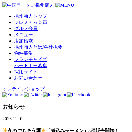
揚州商人トップ
プレミアム会員
グルメ会員
メニュー
店舗検索
揚州商人とは/会社概要
物件募集
フランチャイズ
パートナー募集
採用サイト
お問い合わせ
オンラインショップ
お知らせ
2023.11.01
冬のごちそう麺
「煮込みラーメン」3種販売開始！