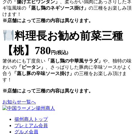
クの
「揚げエビワンタン」
、柔らかい鶏肉にあっさりしたネ
ギ塩風味の
「蒸し鶏のネギソース掛け」
の三種をお楽しみ頂
けます！
※店舗によって三種の内容は異なります。
料理長お勧め前菜三種
【桃】
7
80
円(税込)
箸休めにも丁度良い
「蒸し鶏の中華風サラダ」
や、独特の味
わいの
「ピータン」
、さっぱりした豚肉に辛味ソースがよく
合う
「蒸し豚の辛味ソース掛け」
の三種をお楽しみ頂けま
す！
※
店舗によって三種の内容は異なります。
お知らせ一覧へ
揚州商人トップ
プレミアム会員
グルメ会員