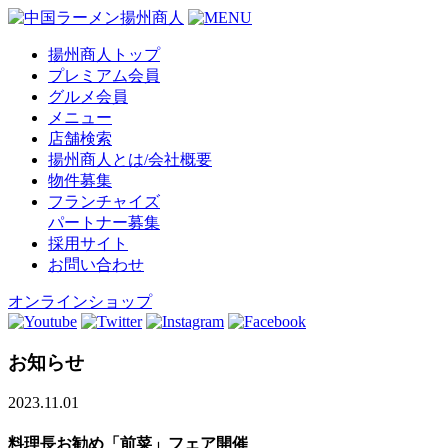
揚州商人トップ
プレミアム会員
グルメ会員
メニュー
店舗検索
揚州商人とは/会社概要
物件募集
フランチャイズ
パートナー募集
採用サイト
お問い合わせ
オンラインショップ
お知らせ
2023.11.01
料理長お勧め「前菜」フェア開催