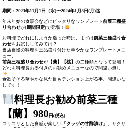
期間：2023年11月1日（水)〜2024年1月8日(月)迄
年末年始の食事会などにピッタリなワンプレート
前菜三種盛
り合わせ
が
[期間限定]
で登場！
お料理でどれにしようか迷った時は、まずは
前菜三種盛り合
わせ
をお試ししてみては？
当店自慢の料理を三品盛り付けた華やかなワンプレートメニ
ュー、
前菜三種盛り合わせ
が
【蘭】【桃】
の二種類となって登場！
どれも料理長お墨付きのお勧めメニューなので間違い無し
食欲そそる華やかな見た目もテンション上がる事、間違いな
しです！
料理長お勧め前菜三種
【蘭】
980
円(税込)
コリコリとした食感が楽しい
「クラゲの甘酢漬け」
、サクサ