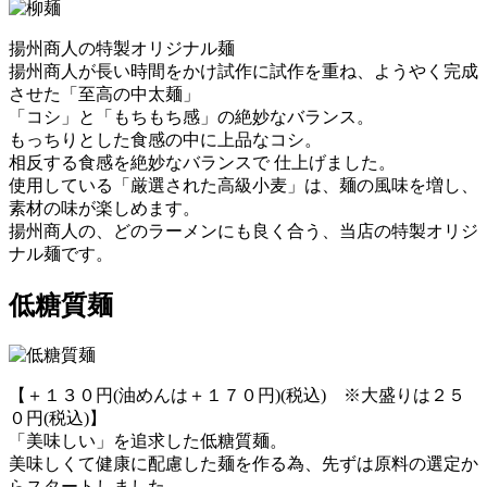
揚州商人の特製オリジナル麺
揚州商人が長い時間をかけ試作に試作を重ね、ようやく完成
させた「至高の中太麺」
「コシ」と「もちもち感」の絶妙なバランス。
もっちりとした食感の中に上品なコシ。
相反する食感を絶妙なバランスで 仕上げました。
使用している「厳選された高級小麦」は、麺の風味を増し、
素材の味が楽しめます。
揚州商人の、どのラーメンにも良く合う、当店の特製オリジ
ナル麺です。
低糖質麺
【＋１３０円(油めんは＋１７０円)(税込) ※大盛りは２５
０円(税込)】
「美味しい」を追求した低糖質麺。
美味しくて健康に配慮した麺を作る為、先ずは原料の選定か
らスタートしました。