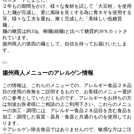
２年もの期間をかけ、様々な食材を試して「大豆粉」を使用
した麺が完成し、更に風味を良くする為に青ネギを使用する
等、様々な工夫を重ね、漸く完成した「美味しい低糖質
麺」。
麺の糖質は約33g、柳麺(細麺)と比べて糖質約39％カットさ
れています。
揚州商人の第四の麺として、自信を持ってお届けいたしま
す。
揚州商人メニューのアレルゲン情報
この情報は、これらのメニューでの、アレルギー食品２８品
目の使用の有無をご説明するもので、お客様のメニュー選択
のご参考としていただくものです。アレルギーをお持ちの方
は別途お医者様にご相談の上ご利用下さい。これらのメニュ
ーの加工・調理には、アレルギー食品２８品目を含む食品を
加工・調理した装置・器具・食器と共通のものを使用してお
ります。
※アレルゲン除去食品ではありませんので、敏感な方はご注