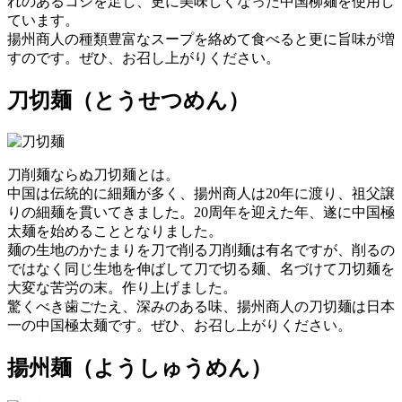
れのあるコシを足し、更に美味しくなった中国柳麺を使用し
ています。
揚州商人の種類豊富なスープを絡めて食べると更に旨味が増
すのです。ぜひ、お召し上がりください。
刀切麺
（とうせつめん）
刀削麺ならぬ刀切麺とは。
中国は伝統的に細麺が多く、揚州商人は20年に渡り、祖父譲
りの細麺を貫いてきました。20周年を迎えた年、遂に中国極
太麺を始めることとなりました。
麺の生地のかたまりを刀で削る刀削麺は有名ですが、削るの
ではなく同じ生地を伸ばして刀で切る麺、名づけて刀切麺を
大変な苦労の末。作り上げました。
驚くべき歯ごたえ、深みのある味、揚州商人の刀切麺は日本
一の中国極太麺です。ぜひ、お召し上がりください。
揚州麺
（ようしゅうめん）