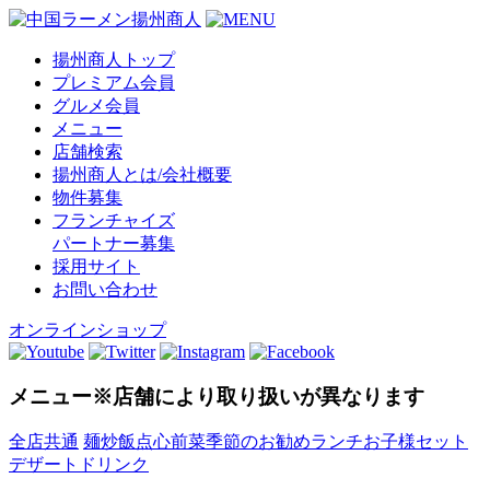
揚州商人トップ
プレミアム会員
グルメ会員
メニュー
店舗検索
揚州商人とは/会社概要
物件募集
フランチャイズ
パートナー募集
採用サイト
お問い合わせ
オンラインショップ
メニュー
※店舗により取り扱いが異なります
全店共通
麺
炒飯
点心
前菜
季節のお勧め
ランチ
お子様セット
デザート
ドリンク