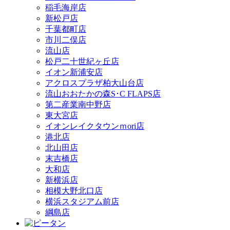
稲毛海岸店
新松戸店
千葉都町店
市川二俣店
流山店
松戸二十世紀ヶ丘店
イオン新浦安店
アクロスプラザ柏大山台店
流山おおたかの森S･C FLAPS店
第二産業南中野店
東大宮店
イオンレイクタウンｍori店
港北店
北山田店
末吉橋店
大和店
新横浜店
相模大野北口店
横浜スタジアム前店
綱島店