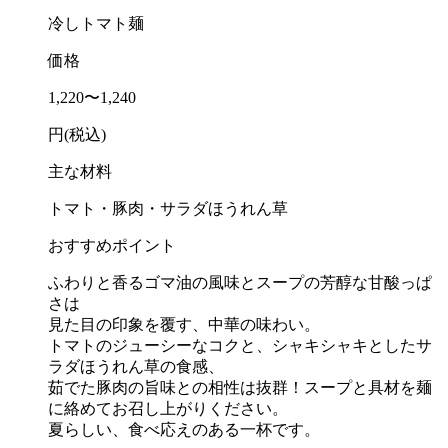
冷しトマト麺
価格
1,220〜1,240
円(税込)
主な材料
トマト・豚肉・サラダほうれん草
おすすめポイント
ふわりと香るゴマ油の風味とスープの芳醇な甘酸っぱ
さは
見た目の印象を覆す、中華の味わい。
トマトのジューシーなコクと、シャキシャキとしたサ
ラダほうれん草の食感、
茹でた豚肉の旨味との相性は抜群！スープと具材を麺
に絡めてお召し上がりください。
夏らしい、食べ応えのある一杯です。