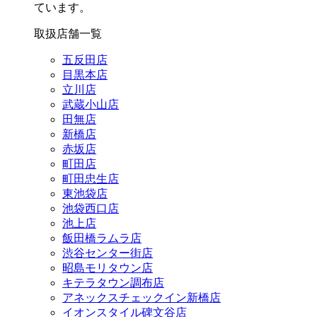
ています。
取扱店舗一覧
五反田店
目黒本店
立川店
武蔵小山店
田無店
新橋店
赤坂店
町田店
町田忠生店
東池袋店
池袋西口店
池上店
飯田橋ラムラ店
渋谷センター街店
昭島モリタウン店
キテラタウン調布店
アネックスチェックイン新橋店
イオンスタイル碑文谷店