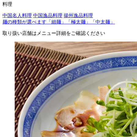
料理
中国名人料理
中国逸品料理
揚州逸品料理
麺の種類が選べます「細麺」「極太麺」「中太麺」
取り扱い店舗はメニュー詳細をご確認ください