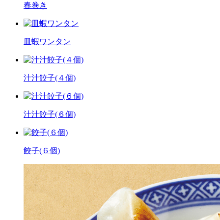
春巻き
皿蝦ワンタン
汁汁餃子(４個)
汁汁餃子(６個)
餃子(６個)