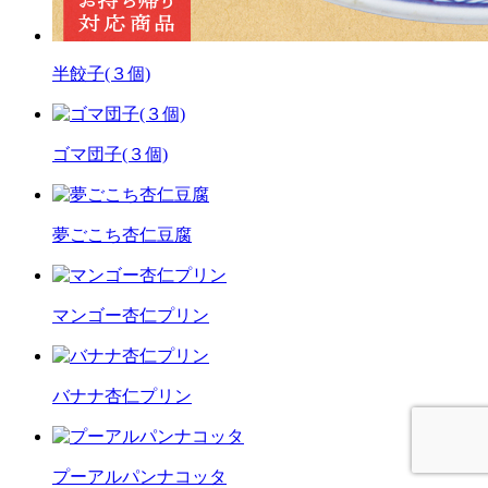
半餃子(３個)
ゴマ団子(３個)
夢ごこち杏仁豆腐
マンゴー杏仁プリン
バナナ杏仁プリン
プーアルパンナコッタ