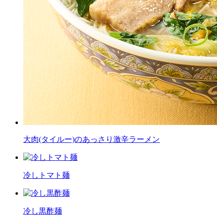
大肉(タイルー)のあっさり激辛ラーメン
冷しトマト麺
冷し黒酢麺