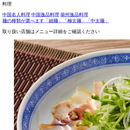
料理
中国名人料理
中国逸品料理
揚州逸品料理
麺の種類が選べます「細麺」「極太麺」「中太麺」
取り扱い店舗はメニュー詳細をご確認ください