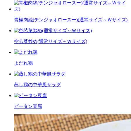
青椒肉絲(チンジャオロースー)(通常サイズ～Ｗサイズ)
空芯菜炒め(通常サイズ～Ｗサイズ)
よだれ鶏
蒸し鶏の中華風サラダ
ピータン豆腐