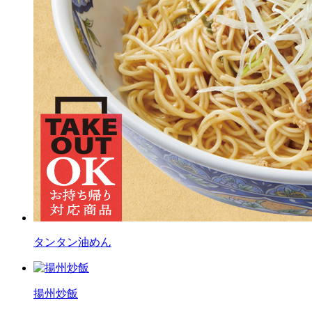
タンタン油めん
揚州炒飯