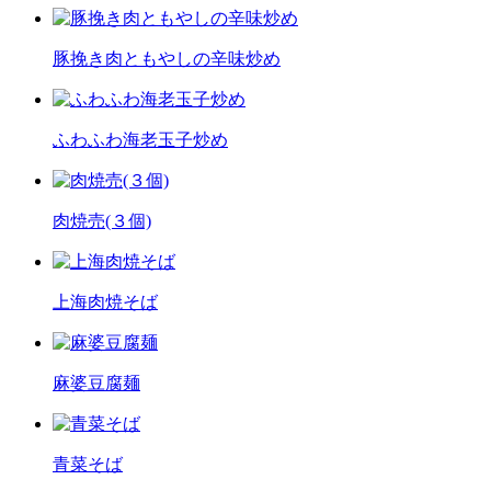
豚挽き肉ともやしの辛味炒め
ふわふわ海老玉子炒め
肉焼売(３個)
上海肉焼そば
麻婆豆腐麺
青菜そば