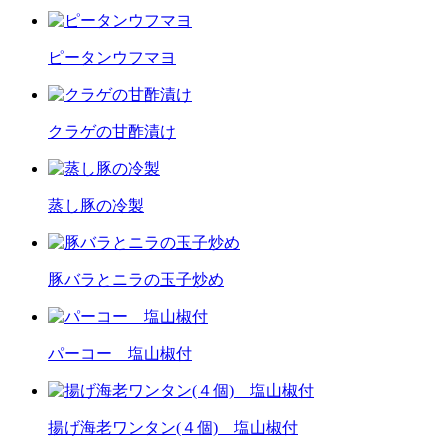
ピータンウフマヨ
クラゲの甘酢漬け
蒸し豚の冷製
豚バラとニラの玉子炒め
パーコー 塩山椒付
揚げ海老ワンタン(４個) 塩山椒付