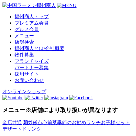
揚州商人トップ
プレミアム会員
グルメ会員
メニュー
店舗検索
揚州商人とは/会社概要
物件募集
フランチャイズ
パートナー募集
採用サイト
お問い合わせ
オンラインショップ
メニュー
※店舗により取り扱いが異なります
全店共通
麺
炒飯
点心
前菜
季節のお勧め
ランチ
お子様セット
デザート
ドリンク