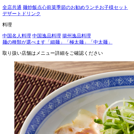
全店共通
麺
炒飯
点心
前菜
季節のお勧め
ランチ
お子様セット
デザート
ドリンク
料理
中国名人料理
中国逸品料理
揚州逸品料理
麺の種類が選べます「細麺」「極太麺」「中太麺」
取り扱い店舗はメニュー詳細をご確認ください