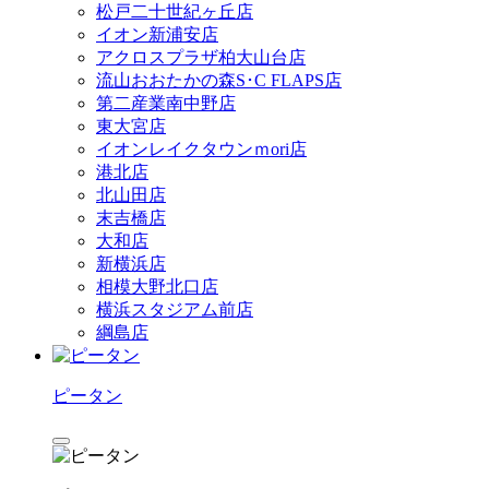
松戸二十世紀ヶ丘店
イオン新浦安店
アクロスプラザ柏大山台店
流山おおたかの森S･C FLAPS店
第二産業南中野店
東大宮店
イオンレイクタウンｍori店
港北店
北山田店
末吉橋店
大和店
新横浜店
相模大野北口店
横浜スタジアム前店
綱島店
ピータン