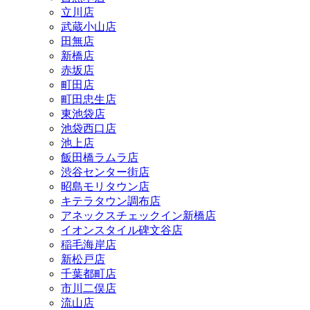
立川店
武蔵小山店
田無店
新橋店
赤坂店
町田店
町田忠生店
東池袋店
池袋西口店
池上店
飯田橋ラムラ店
渋谷センター街店
昭島モリタウン店
キテラタウン調布店
アネックスチェックイン新橋店
イオンスタイル碑文谷店
稲毛海岸店
新松戸店
千葉都町店
市川二俣店
流山店