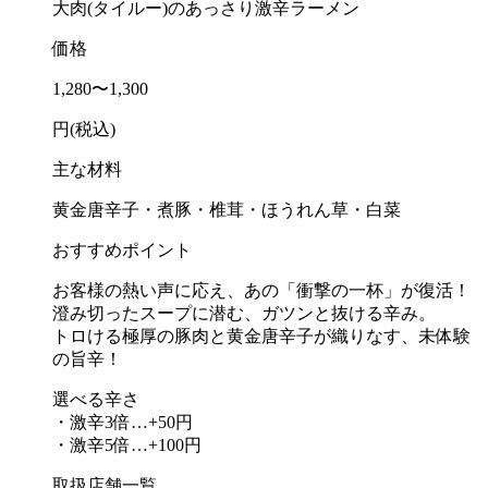
大肉(タイルー)のあっさり激辛ラーメン
価格
1,280〜1,300
円(税込)
主な材料
黄金唐辛子・煮豚・椎茸・ほうれん草・白菜
おすすめポイント
お客様の熱い声に応え、あの「衝撃の一杯」が復活！
澄み切ったスープに潜む、ガツンと抜ける辛み。
トロける極厚の豚肉と黄金唐辛子が織りなす、未体験
の旨辛！
選べる辛さ
・激辛3倍…+50円
・激辛5倍…+100円
取扱店舗一覧