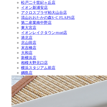
松戸二十世紀ヶ丘店
イオン新浦安店
アクロスプラザ柏大山台店
流山おおたかの森S･C FLAPS店
第二産業南中野店
東大宮店
イオンレイクタウンｍori店
港北店
北山田店
末吉橋店
大和店
新横浜店
相模大野北口店
横浜スタジアム前店
綱島店