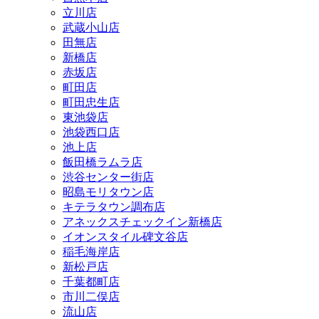
立川店
武蔵小山店
田無店
新橋店
赤坂店
町田店
町田忠生店
東池袋店
池袋西口店
池上店
飯田橋ラムラ店
渋谷センター街店
昭島モリタウン店
キテラタウン調布店
アネックスチェックイン新橋店
イオンスタイル碑文谷店
稲毛海岸店
新松戸店
千葉都町店
市川二俣店
流山店