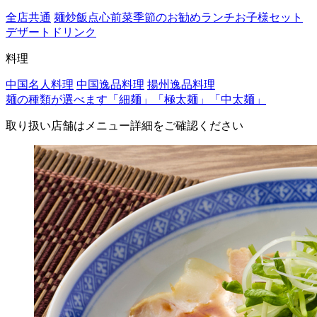
全店共通
麺
炒飯
点心
前菜
季節のお勧め
ランチ
お子様セット
デザート
ドリンク
料理
中国名人料理
中国逸品料理
揚州逸品料理
麺の種類が選べます「細麺」「極太麺」「中太麺」
取り扱い店舗はメニュー詳細をご確認ください