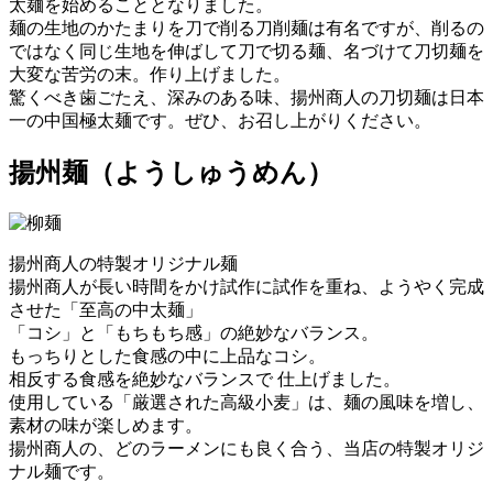
太麺を始めることとなりました。
麺の生地のかたまりを刀で削る刀削麺は有名ですが、削るの
ではなく同じ生地を伸ばして刀で切る麺、名づけて刀切麺を
大変な苦労の末。作り上げました。
驚くべき歯ごたえ、深みのある味、揚州商人の刀切麺は日本
一の中国極太麺です。ぜひ、お召し上がりください。
揚州麺
（ようしゅうめん）
揚州商人の特製オリジナル麺
揚州商人が長い時間をかけ試作に試作を重ね、ようやく完成
させた「至高の中太麺」
「コシ」と「もちもち感」の絶妙なバランス。
もっちりとした食感の中に上品なコシ。
相反する食感を絶妙なバランスで 仕上げました。
使用している「厳選された高級小麦」は、麺の風味を増し、
素材の味が楽しめます。
揚州商人の、どのラーメンにも良く合う、当店の特製オリジ
ナル麺です。