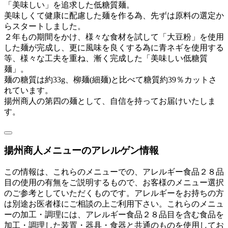
「美味しい」を追求した低糖質麺。
美味しくて健康に配慮した麺を作る為、先ずは原料の選定か
らスタートしました。
２年もの期間をかけ、様々な食材を試して「大豆粉」を使用
した麺が完成し、更に風味を良くする為に青ネギを使用する
等、様々な工夫を重ね、漸く完成した「美味しい低糖質
麺」。
麺の糖質は約33g、柳麺(細麺)と比べて糖質約39％カットさ
れています。
揚州商人の第四の麺として、自信を持ってお届けいたしま
す。
揚州商人メニューのアレルゲン情報
この情報は、これらのメニューでの、アレルギー食品２８品
目の使用の有無をご説明するもので、お客様のメニュー選択
のご参考としていただくものです。アレルギーをお持ちの方
は別途お医者様にご相談の上ご利用下さい。これらのメニュ
ーの加工・調理には、アレルギー食品２８品目を含む食品を
加工・調理した装置・器具・食器と共通のものを使用してお