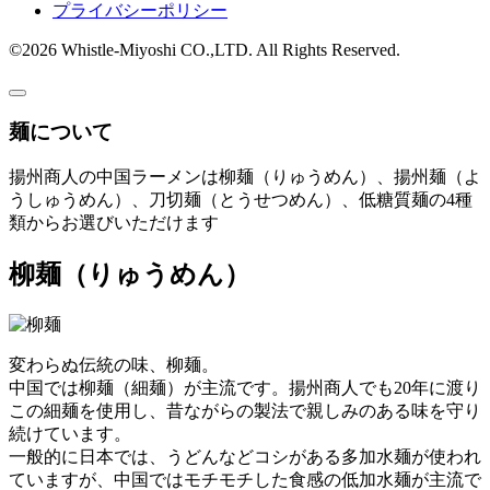
プライバシーポリシー
©2026 Whistle-Miyoshi CO.,LTD. All Rights Reserved.
麺について
揚州商人の中国ラーメンは柳麺（りゅうめん）、揚州麺（よ
うしゅうめん）、刀切麺（とうせつめん）、低糖質麺の4種
類からお選びいただけます
柳麺
（りゅうめん）
変わらぬ伝統の味、柳麺。
中国では柳麺（細麺）が主流です。揚州商人でも20年に渡り
この細麺を使用し、昔ながらの製法で親しみのある味を守り
続けています。
一般的に日本では、うどんなどコシがある多加水麺が使われ
ていますが、中国ではモチモチした食感の低加水麺が主流で