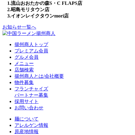
1.流山おおたかの森S・C FLAPS店
2.昭島モリタウン店
3.イオンレイクタウンmori店
お知らせ一覧へ
揚州商人トップ
プレミアム会員
グルメ会員
メニュー
店舗検索
揚州商人とは/会社概要
物件募集
フランチャイズ
パートナー募集
採用サイト
お問い合わせ
麺について
アレルゲン情報
原産地情報