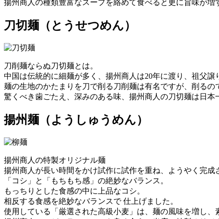
揚州商人の種類豊富なスープを絡めて食べると更に旨味が増
刀切麺
（とうせつめん）
刀削麺ならぬ刀切麺とは。
中国は伝統的に細麺が多く、揚州商人は20年に渡り、祖父譲
麺の生地のかたまりを刀で削る刀削麺は有名ですが、削るの
驚くべき歯ごたえ、深みのある味、揚州商人の刀切麺は日本
揚州麺
（ようしゅうめん）
揚州商人の特製オリジナル麺
揚州商人が長い時間をかけ試作に試作を重ね、ようやく完成
「コシ」と「もちもち感」の絶妙なバランス。
もっちりとした食感の中に上品なコシ。
相反する食感を絶妙なバランスで 仕上げました。
使用している「厳選された高級小麦」は、麺の風味を増し、