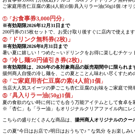
ご家庭用杏仁豆腐の素(4人前)1個/具入りラー油(50g)1個 /
お食事券3,000円分
①「
」
※有効期限2026年12月31日まで
200円券の15枚セットで、お受け取り後すぐに店内で使えま
ドリンク無料券(2枚)」
②「
※有効期限2026年8月31日まで
暑い夏に嬉しい！つめた～いドリンクをお得に楽しむチケッ
冷し麺50円値引き券(2枚)
③「
」
※有効期限は、2026年の各対象商品の販売期間中に限られま
揚州商人自慢の冷し麺を、この夏とことん味わい尽くすため
ご家庭用杏仁豆腐の素(4人前)1個
④「
」
当店大人気スイーツの夢ごこち杏仁豆腐のお味をご家庭で簡
具入りラー油(50g)1個
⑤「
」
夏の食欲のない時に何にでも合う万能アイテムとして食卓を
※「杏仁」も「ラー油」もオリジナルクリアファイル内にレ
こちらの盛りだくさんな商品は、
揚州商人オリジナルのクー
この夏“今日はお店で♪明日はおうちで♪ ” な気分 をお楽し