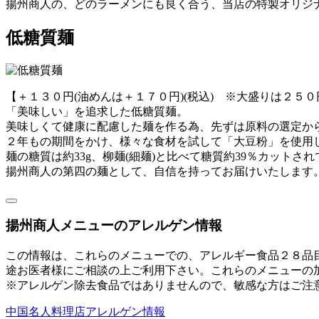
揚州商人の、どのラーメンにも良く合う、当店の特製オリジ
低糖質麺
【＋１３０円(油めんは＋１７０円)(税込) ※大盛りは２５０
「美味しい」を追求した低糖質麺。
美味しくて健康に配慮した麺を作る為、先ずは原料の選定か
２年もの期間をかけ、様々な食材を試して「大豆粉」を使用
麺の糖質は約33g、柳麺(細麺)と比べて糖質約39％カットさ
揚州商人の第四の麺として、自信を持ってお届けいたします
揚州商人メニューのアレルゲン情報
この情報は、これらのメニューでの、アレルギー食品２８品
途お医者様にご相談の上ご利用下さい。これらのメニューの
※アレルゲン除去食品ではありませんので、敏感な方はご注
中国名人料理店アレルゲン情報