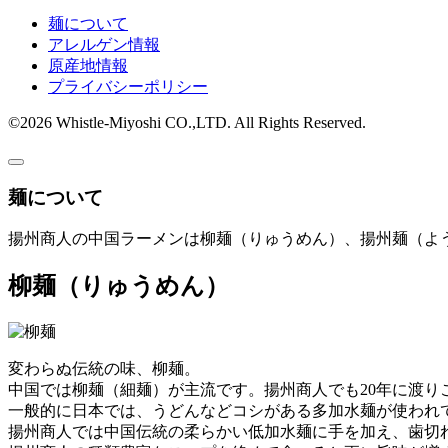
麺について
アレルゲン情報
原産地情報
プライバシーポリシー
©2026 Whistle-Miyoshi CO.,LTD. All Rights Reserved.
麺について
揚州商人の中国ラーメンは柳麺（りゅうめん）、揚州麺（よ
柳麺
（りゅうめん）
変わらぬ伝統の味、柳麺。
中国では柳麺（細麺）が主流です。揚州商人でも20年に渡
一般的に日本では、うどんなどコシがある多加水麺が使われ
揚州商人では中国伝統の柔らかい低加水麺に手を加え、歯切