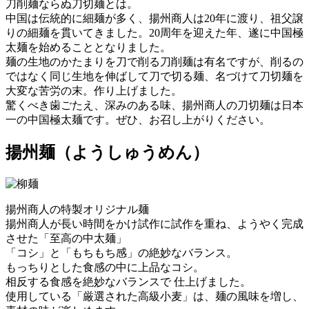
刀削麺ならぬ刀切麺とは。
中国は伝統的に細麺が多く、揚州商人は20年に渡り、祖父譲
りの細麺を貫いてきました。20周年を迎えた年、遂に中国極
太麺を始めることとなりました。
麺の生地のかたまりを刀で削る刀削麺は有名ですが、削るの
ではなく同じ生地を伸ばして刀で切る麺、名づけて刀切麺を
大変な苦労の末。作り上げました。
驚くべき歯ごたえ、深みのある味、揚州商人の刀切麺は日本
一の中国極太麺です。ぜひ、お召し上がりください。
揚州麺
（ようしゅうめん）
揚州商人の特製オリジナル麺
揚州商人が長い時間をかけ試作に試作を重ね、ようやく完成
させた「至高の中太麺」
「コシ」と「もちもち感」の絶妙なバランス。
もっちりとした食感の中に上品なコシ。
相反する食感を絶妙なバランスで 仕上げました。
使用している「厳選された高級小麦」は、麺の風味を増し、