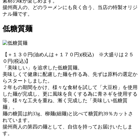
素材の味が楽しめます。
揚州商人の、どのラーメンにも良く合う、当店の特製オリジ
ナル麺です。
低糖質麺
【＋１３０円(油めんは＋１７０円)(税込) ※大盛りは２５
０円(税込)】
「美味しい」を追求した低糖質麺。
美味しくて健康に配慮した麺を作る為、先ずは原料の選定か
らスタートしました。
２年もの期間をかけ、様々な食材を試して「大豆粉」を使用
した麺が完成し、更に風味を良くする為に青ネギを使用する
等、様々な工夫を重ね、漸く完成した「美味しい低糖質
麺」。
麺の糖質は約33g、柳麺(細麺)と比べて糖質約39％カットさ
れています。
揚州商人の第四の麺として、自信を持ってお届けいたしま
す。