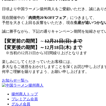
日頃より中国ラーメン揚州商人をご愛顧いただき、誠にあり
現在開催中の「
肉焼売20％OFFフェア
」につきまして、
予想を大きく上回る反響をいただき、現在
生産が追いつかな
誠に勝手ながら、下記の通りキャンペーン期間を短縮させて
【変更前の期間】
～
12月21日(日) まで
【変更後の期間】～12月18日(木) まで
※当初の12月21日から3日間繰り上げとなります
楽しみにしてくださっていたお客様には、
多大なるご迷惑をおかけしますことを深くお詫び申し上げま
何卒ご理解を賜りますよう、お願い申し上げます。
お知らせ一覧へ
揚州商人トップ
プレミアム会員
グルメ会員