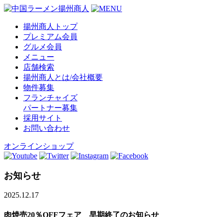
揚州商人トップ
プレミアム会員
グルメ会員
メニュー
店舗検索
揚州商人とは/会社概要
物件募集
フランチャイズ
パートナー募集
採用サイト
お問い合わせ
オンラインショップ
お知らせ
2025.12.17
肉焼売20％OFFフェア 早期終了のお知らせ