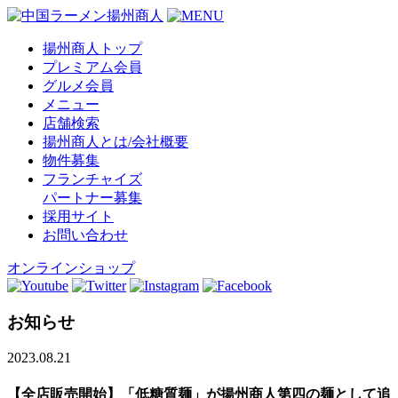
揚州商人トップ
プレミアム会員
グルメ会員
メニュー
店舗検索
揚州商人とは/会社概要
物件募集
フランチャイズ
パートナー募集
採用サイト
お問い合わせ
オンラインショップ
お知らせ
2023.08.21
【全店販売開始】「低糖質麺」が揚州商人第四の麺として追