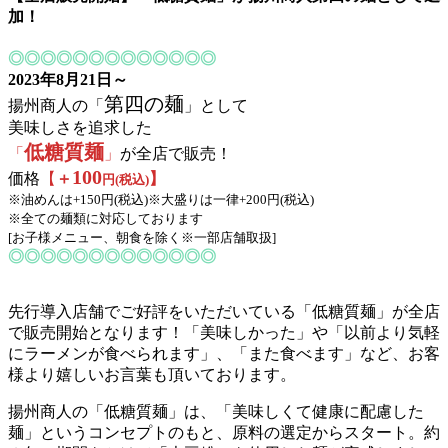
加！
◎◎◎◎◎◎◎◎◎◎◎◎◎
2023年8月21日～
第四の麺
揚州商人の「
」として
美味しさを追求した
低糖質麺
「
」
が全店で販売！
100
価格
【
＋
】
円(税込)
※油めんは+150円(税込)※大盛りは一律+200円(税込)
※全ての麺類に対応しております
[お子様メニュー、朝食を除く※一部店舗取扱]
◎◎◎◎◎◎◎◎◎◎◎◎◎
先行導入店舗でご好評をいただいている「低糖質麺」が全店
で販売開始となります！「美味しかった」や「以前より気軽
にラーメンが食べられます」、「また食べます」など、お客
様より嬉しいお言葉も頂いております。
揚州商人の「低糖質麺」は、「美味しくて健康に配慮した
麺」というコンセプトのもと、原料の選定からスタート。約