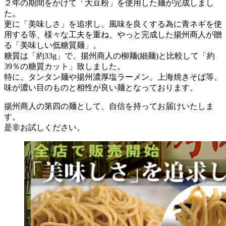
２年の期間をかけて「大豆粉」を使用した麺が完成しまし
た。
更に「美味しさ」を追求し、風味を良くする為に青ネギを使
用する等、様々な工夫を重ね、やっと完成した揚州商人が贈
る「美味しい低糖質麺」。
糖質は「約33g」で、揚州商人の柳麺(細麺)と比較して「約
39％の糖質カット」致しました。
特に、タンタン麺や揚州濃厚塩ラーメン、上海焼きそば等、
味が濃い目のものと相性が良い麺となっております。
揚州商人の第四の麺として、自信を持ってお届けいたしま
す。
是非お試しください。